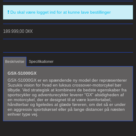
Du skal være logget ind for at kunne lave bestillinger
189.999,00 DKK
Beskrivelse
Specifikationer
GSX-S1000GX
GSX-S1000GX er en spændende ny model der repræsenterer
Suzukis vision for hvad en luksus crossover-motorcykel bør
tilbyde. Ved strategisk at kombinere de bedste egenskaber fra
sportscykler og adventurecykler leverer “GX” alsidigheden af
en motorcykel, der er designet til at være komfortabel,
håndterbar og ligeledes at glæde føreren, om det så er under
en aggressiv sportskørsel eller på lange distancer på næsten
enhver type vej.