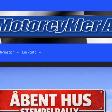
Voge
nformation
Din konto
butikken Voge ankommer først i Maj. Klik på billede