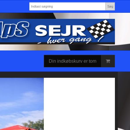
Søg
Din indkøbskurv er tom
t og se mere.