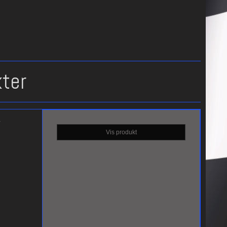
kter
r
Vis produkt