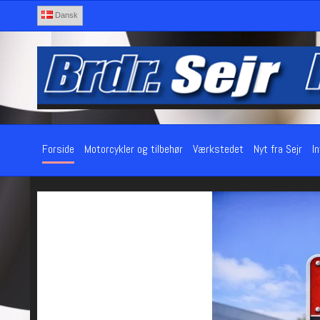
Dansk
Forside
Motorcykler og tilbehør
Værkstedet
Nyt fra Sejr
I
NYT mærke i 