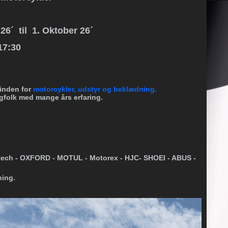
26´ til 1. Oktober 26´
17:30
 inden for
motorcykler, udstyr og beklædning.
gfolk med mange års erfaring.
ech - OXFORD - MOTUL - Motorex - HJC- SHOEI - ABUS -
ning.