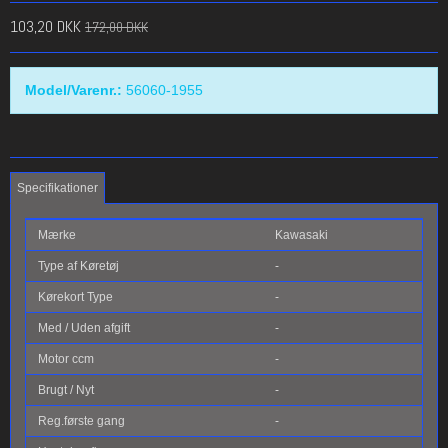
103,20 DKK
172,00 DKK
Model/Varenr.:
56060-1955
Specifikationer
Mærke
Kawasaki
Type af Køretøj
-
Kørekort Type
-
Med / Uden afgift
-
Motor ccm
-
Brugt / Nyt
-
Reg.første gang
-