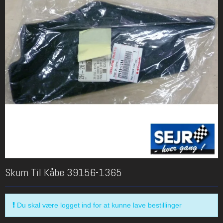
Skum Til Kåbe 39156-1365
Du skal være logget ind for at kunne lave bestillinger