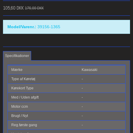
105,60 DKK
176,00 DKK
Model/Varenr.:
39156-1365
Specifikationer
Mærke
Kawasaki
Type af Køretøj
-
Kørekort Type
-
Med / Uden afgift
-
Motor ccm
-
Brugt / Nyt
-
Reg.første gang
-