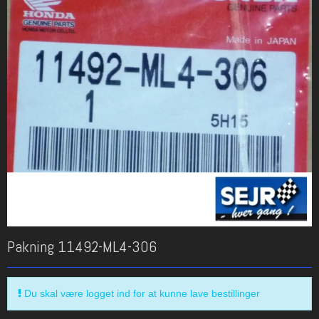
Pakning 11492-ML4-306
Du skal være logget ind for at kunne lave bestillinger