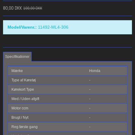
80,00 DKK
100,00 DKK
Model/Varenr.:
11492-ML4-306
Specifikationer
Mærke
Honda
Type af Køretøj
-
Kørekort Type
-
Med / Uden afgift
-
Motor ccm
-
Brugt / Nyt
-
Reg.første gang
-