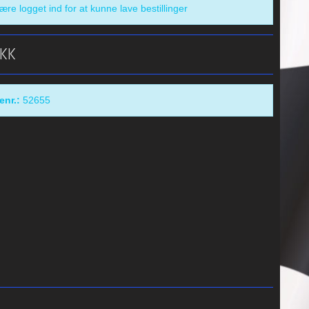
re logget ind for at kunne lave bestillinger
DKK
enr.:
52655