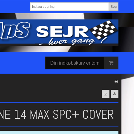
Søg
Din indkøbskurv er tom
NE 14 MAX SPC+ COVER