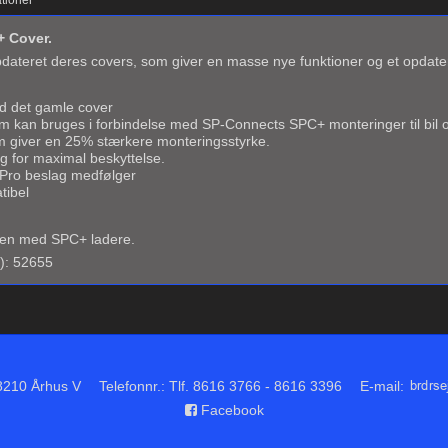
+ Cover.
dateret deres covers, som giver en masse nye funktioner og et opdate
d det gamle cover
m kan bruges i forbindelse med SP-Connects SPC+ monteringer til bil
m giver en 25% stærkere monteringsstyrke.
g for maximal beskyttelse.
 Pro beslag medfølger
tibel
en med SPC+ ladere.
): 52655
8210 Århus V
Telefonnr.
:
Tlf. 8616 3766 - 8616 3396
E-mail
:
Facebook