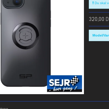
Du skal væ
320,00 
Model/Var
ationer